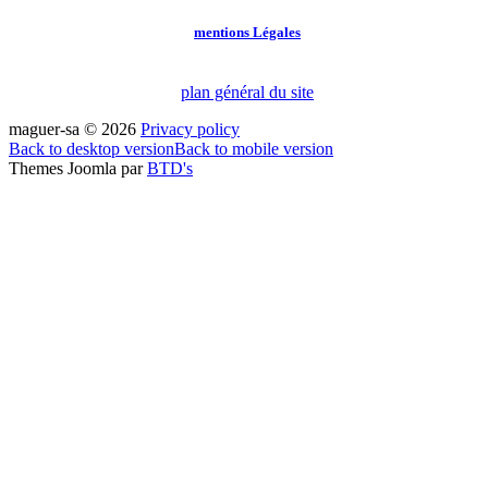
mentions Légales
plan général du site
maguer-sa
©
2026
Privacy policy
Back to desktop version
Back to mobile version
Themes Joomla par
BTD's