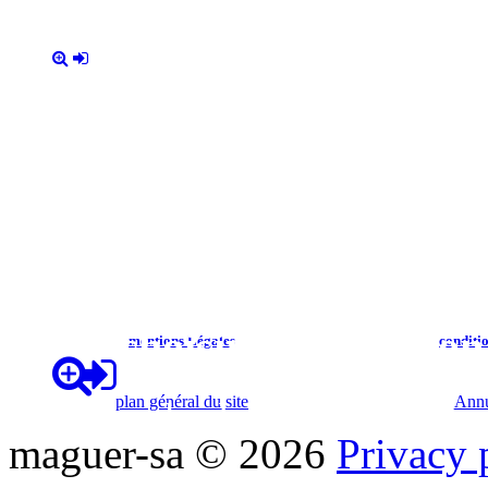
bien choisir son charbon
mentions Légales
conditi
plan général du site
Annu
sations du charbon sont
maguer-sa
©
2026
Privacy 