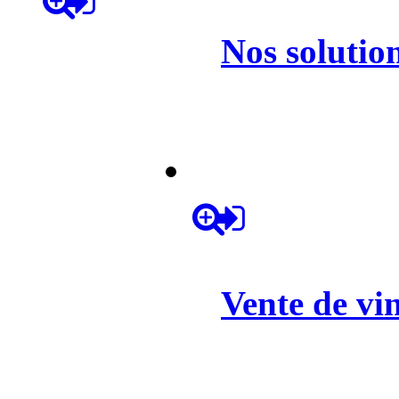
urants
Nos
solutio
Les
Vente
de
vi