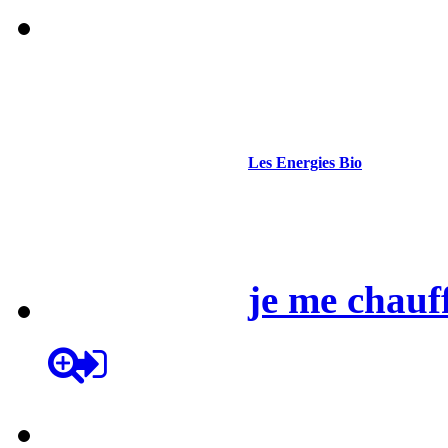
issements Maguer,présents d
Nord Dordogne,
Les
Energies
Bio
je
me
chauf
. notre sélection des meilleur